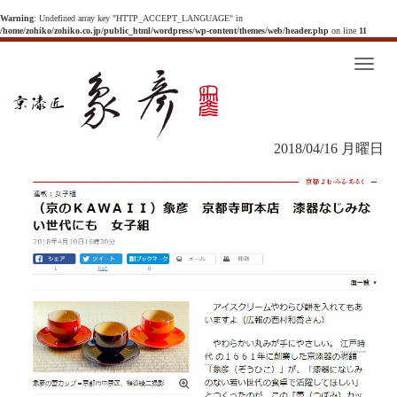
Warning
: Undefined array key "HTTP_ACCEPT_LANGUAGE" in
/home/zohiko/zohiko.co.jp/public_html/wordpress/wp-content/themes/web/header.php
on line
11
T
o
g
g
l
e
n
2018/04/16 月曜日
a
v
i
g
a
t
i
o
n