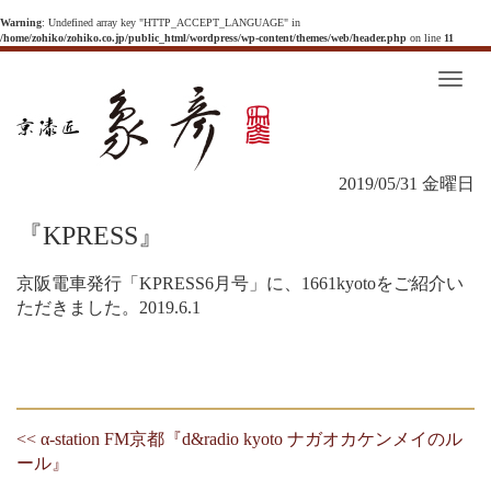
Warning
: Undefined array key "HTTP_ACCEPT_LANGUAGE" in
/home/zohiko/zohiko.co.jp/public_html/wordpress/wp-content/themes/web/header.php
on line
11
T
o
g
g
l
e
n
2019/05/31 金曜日
a
v
i
『KPRESS』
g
a
t
i
京阪電車発行「KPRESS6月号」に、1661kyotoをご紹介い
o
ただきました。2019.6.1
n
<< α-station FM京都『d&radio kyoto ナガオカケンメイのル
ール』