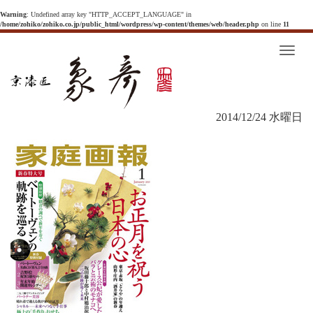
Warning
: Undefined array key "HTTP_ACCEPT_LANGUAGE" in
/home/zohiko/zohiko.co.jp/public_html/wordpress/wp-content/themes/web/header.php
on line
11
T
o
g
g
l
e
n
2014/12/24 水曜日
a
v
i
g
a
t
i
o
n