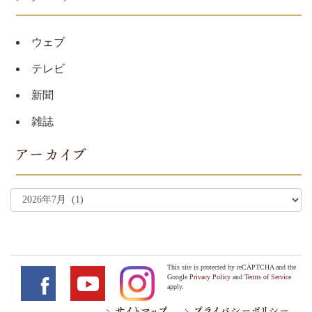
ウェブ
テレビ
新聞
雑誌
This site is protected by reCAPTCHA and the
Google
Privacy Policy
and
Terms of Service
apply.