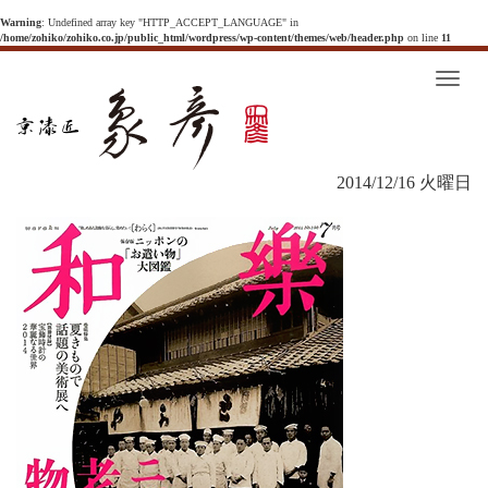
Warning
: Undefined array key "HTTP_ACCEPT_LANGUAGE" in
/home/zohiko/zohiko.co.jp/public_html/wordpress/wp-content/themes/web/header.php
on line
11
T
o
g
g
l
e
n
2014/12/16 火曜日
a
v
i
g
a
t
i
o
n