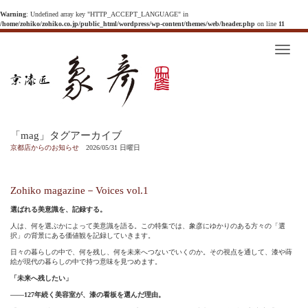
Warning
: Undefined array key "HTTP_ACCEPT_LANGUAGE" in
/home/zohiko/zohiko.co.jp/public_html/wordpress/wp-content/themes/web/header.php
on line
11
T
o
g
g
l
e
n
a
v
「mag」タグアーカイブ
i
g
京都店からのお知らせ
2026/05/31 日曜日
a
t
i
o
Zohiko magazine－Voices vol.1
n
選ばれる美意識を、記録する。
人は、何を選ぶかによって美意識を語る。この特集では、象彦にゆかりのある方々の「選
択」の背景にある価値観を記録していきます。
日々の暮らしの中で、何を残し、何を未来へつないでいくのか。その視点を通して、漆や蒔
絵が現代の暮らしの中で持つ意味を見つめます。
「未来へ残したい」
——127年続く美容室が、漆の看板を選んだ理由。