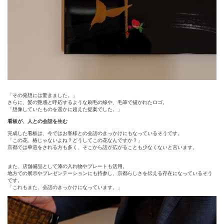
「その発想には驚きました。」
さらに、髪の艶感と呼応するような刷毛の線や、毛筆で描かれたロゴ。
「想像していたものを遥かに超えた提案でした。」
看板が、人との会話を生む
完成した看板は、今ではお客様との会話のきっかけにもなっているそうです。
「この花、椿じゃないよね？どうしてこの花なんですか？」
京都では華道をされる方も多く、そこから話が広がることも少なくないと言います。
また、店舗備品として漆の入れ物やプレートも活用。
地方での展示やプレゼンテーションにも持参し、京都らしさを伝える存在になっているそう
です。
「これもまた、会話のきっかけになっています。」