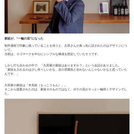
家紋が、“一輪の花”になった
制作過程で印象に残っていることを伺うと、久田さんが真っ先に話されたのはデザインにつ
いて。
当初は、ロゴマークを中心にシンプルな構成を想定していたそうです。
しかし打ち合わせの中で、「久田家の家紋はありますか？」という会話がありました。
「家紋を入れるのは少し仰々しいかな、店の雰囲気と合わないんじゃないかなと思っていた
んです。」
久田家の家紋は「木瓜紋（もっこうもん）」。
そこから提案されたのは、家紋そのものではなく、ボケの花がそっと一輪咲くデザインでし
た。