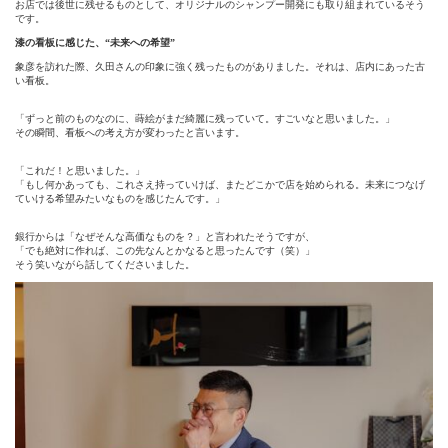
お店では後世に残せるものとして、オリジナルのシャンプー開発にも取り組まれているそう
です。
漆の看板に感じた、“未来への希望”
象彦を訪れた際、久田さんの印象に強く残ったものがありました。それは、店内にあった古
い看板。
「ずっと前のものなのに、蒔絵がまだ綺麗に残っていて。すごいなと思いました。」
その瞬間、看板への考え方が変わったと言います。
「これだ！と思いました。」
「もし何かあっても、これさえ持っていけば、またどこかで店を始められる。未来につなげ
ていける希望みたいなものを感じたんです。」
銀行からは「なぜそんな高価なものを？」と言われたそうですが、
「でも絶対に作れば、この先なんとかなると思ったんです（笑）」
そう笑いながら話してくださいました。