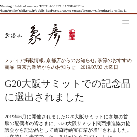
Warning
: Undefined array key "HTTP_ACCEPT_LANGUAGE" in
/home/zohiko/zohiko.co.jp/public_html/wordpress/wp-content/themes/web/header.php
on line
11
T
o
g
g
l
e
n
a
v
メディア掲載情報
,
京都店からのお知らせ
,
季節のおすすめ
i
g
商品
,
東京営業所からのお知らせ
2019/07/03 水曜日
a
t
i
G20大阪サミットでの記念品
o
n
に選出されました
2019年6月に開催されましたG20大阪サミットに参加の首
脳の配偶者の皆さまに、G20大阪サミット関西推進協力協
議会から記念品として葡萄蒔絵宝石箱が贈呈されました。
大変嬉しく光栄でした。ありがとうございました。