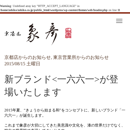
Warning
: Undefined array key "HTTP_ACCEPT_LANGUAGE" in
/home/zohiko/zohiko.co.jp/public_html/wordpress/wp-content/themes/web/header.php
on line
11
T
o
g
g
l
e
n
a
v
京都店からのお知らせ
,
東京営業所からのお知らせ
i
g
2015/08/15 土曜日
a
t
i
新ブランド<一六六一>が登
o
n
場いたします
2015
年夏、“きょうから始まる和”をコンセプトに、新しいブランド「一
六六一」が誕生します。
これまで象彦が大切にしてきた美意識や文化を、漆の世界だけでなく、