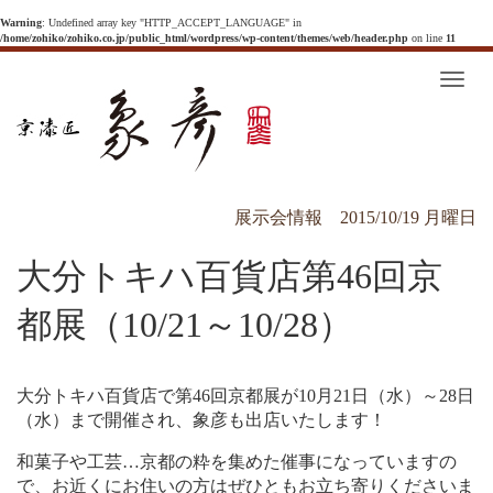
Warning
: Undefined array key "HTTP_ACCEPT_LANGUAGE" in
/home/zohiko/zohiko.co.jp/public_html/wordpress/wp-content/themes/web/header.php
on line
11
T
o
g
g
l
e
n
a
v
展示会情報
2015/10/19 月曜日
i
g
a
大分トキハ百貨店第46回京
t
i
o
n
都展（10/21～10/28）
大分トキハ百貨店で第46回京都展が10月21日（水）～28日
（水）まで開催され、象彦も出店いたします！
和菓子や工芸…京都の粋を集めた催事になっていますの
で、お近くにお住いの方はぜひともお立ち寄りくださいま