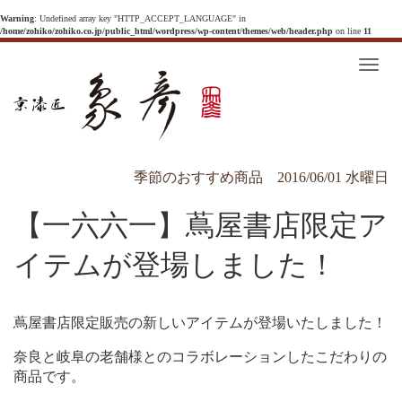
Warning
: Undefined array key "HTTP_ACCEPT_LANGUAGE" in
/home/zohiko/zohiko.co.jp/public_html/wordpress/wp-content/themes/web/header.php
on line
11
T
o
g
g
l
e
n
a
v
季節のおすすめ商品
2016/06/01 水曜日
i
g
a
【一六六一】蔦屋書店限定ア
t
i
o
n
イテムが登場しました！
蔦屋書店限定販売の新しいアイテムが登場いたしました！
奈良と岐阜の老舗様とのコラボレーションしたこだわりの
商品です。