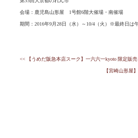
第35回大京都のれん市
会場：鹿児島山形屋 1号館6階大催場・南催場
期間：2016年9月28日（水）～10/4（火）※最終日は
<< 【うめだ阪急本店スーク】一六六一kyoto 限定販売 9/2
【宮崎山形屋】第2