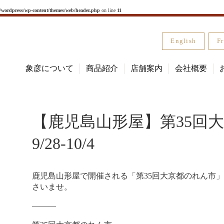
l/wordpress/wp-content/themes/web/header.php
on line
11
English
Fr
象彦について
商品紹介
店舗案内
会社概要
【鹿児島山形屋】第35回
9/28-10/4
鹿児島山形屋で開催される「第35回大京都のれん市
さいませ。
―――