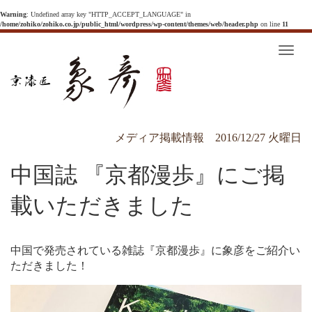
Warning
: Undefined array key "HTTP_ACCEPT_LANGUAGE" in
/home/zohiko/zohiko.co.jp/public_html/wordpress/wp-content/themes/web/header.php
on line
11
T
o
g
g
l
e
n
a
v
メディア掲載情報
2016/12/27 火曜日
i
g
a
中国誌 『京都漫歩』にご掲
t
i
o
n
載いただきました
中国で発売されている雑誌『京都漫歩』に象彦をご紹介い
ただきました！