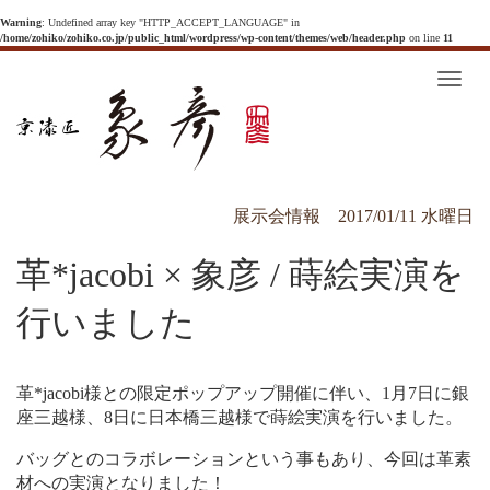
Warning
: Undefined array key "HTTP_ACCEPT_LANGUAGE" in
/home/zohiko/zohiko.co.jp/public_html/wordpress/wp-content/themes/web/header.php
on line
11
T
o
g
g
l
e
n
a
v
展示会情報
2017/01/11 水曜日
i
g
a
革*jacobi × 象彦 / 蒔絵実演を
t
i
o
n
行いました
革*jacobi様との限定ポップアップ開催に伴い、1月7日に銀
座三越様、8日に日本橋三越様で蒔絵実演を行いました。
バッグとのコラボレーションという事もあり、今回は革素
材への実演となりました！