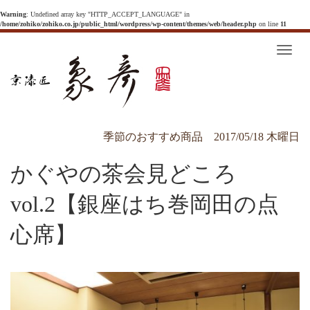
Warning
: Undefined array key "HTTP_ACCEPT_LANGUAGE" in
/home/zohiko/zohiko.co.jp/public_html/wordpress/wp-content/themes/web/header.php
on line
11
T
o
g
g
l
e
n
a
v
季節のおすすめ商品
2017/05/18 木曜日
i
g
a
かぐやの茶会見どころ
t
i
o
n
vol.2【銀座はち巻岡田の点
心席】