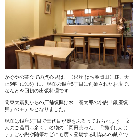
かぐやの茶会での点心席は、【銀座 はち巻岡田】様。大
正5年（1916）に、現在の銀座5丁目に創業されたお店で、
なんと今回初の出張料理です！
関東大震災からの店舗復興は水上瀧太郎の小説「銀座復
興」のモデルとなりました。
現在は銀座3丁目で三代目が腕をふるっておられます。文
人のご贔屓も多く、名物の「岡田茶わん」「揚げしんじ
ょ」は小説や随筆などにも度々登場する馴染みの献立で