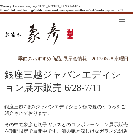
Warning
: Undefined array key "HTTP_ACCEPT_LANGUAGE" in
/home/zohiko/zohiko.co.jp/public_html/wordpress/wp-content/themes/web/header.php
on line
11
T
o
g
g
l
e
n
a
v
季節のおすすめ商品
,
展示会情報
2017/06/28 水曜日
i
g
a
銀座三越ジャパンエディシ
t
i
o
n
ョン展示販売 6/28-7/11
銀座三越7階のジャパンエディション様で夏のうつわをご
紹介されております。
その中で象彦も切子ガラスとのコラボレーション展示販売
を期間限定で展開中です。漆の艶と涼しげなガラスの組み