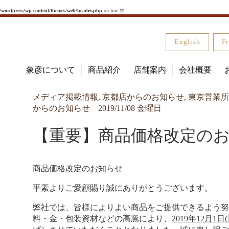
l/wordpress/wp-content/themes/web/header.php
on line
11
English
Fr
象彦について
商品紹介
店舗案内
会社概要
メディア掲載情報
,
京都店からのお知らせ
,
東京営業所
からのお知らせ
2019/11/08 金曜日
【重要】商品価格改定の
商品価格改定のお知らせ
平素よりご愛顧賜り誠にありがとうございます。
弊社では、皆様によりよい商品をご提供できるよう努
料・金・包装資材などの高騰により、
2019
年
12
月
1
日
(