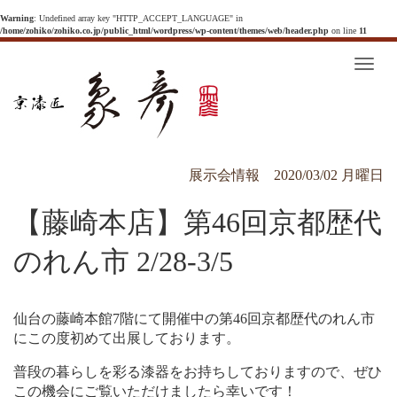
Warning
: Undefined array key "HTTP_ACCEPT_LANGUAGE" in
/home/zohiko/zohiko.co.jp/public_html/wordpress/wp-content/themes/web/header.php
on line
11
T
o
g
g
l
e
n
a
v
展示会情報
2020/03/02 月曜日
i
g
a
【藤崎本店】第46回京都歴代
t
i
o
n
のれん市 2/28-3/5
仙台の藤崎本館7階にて開催中の第46回京都歴代のれん市
にこの度初めて出展しております。
普段の暮らしを彩る漆器をお持ちしておりますので、ぜひ
この機会にご覧いただけましたら幸いです！