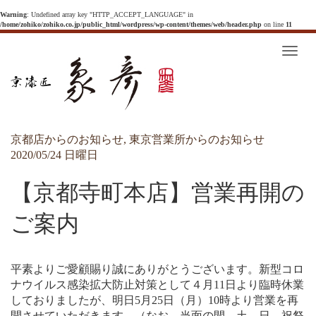
Warning
: Undefined array key "HTTP_ACCEPT_LANGUAGE" in
/home/zohiko/zohiko.co.jp/public_html/wordpress/wp-content/themes/web/header.php
on line
11
T
o
g
g
l
e
n
a
v
京都店からのお知らせ
,
東京営業所からのお知らせ
i
g
2020/05/24 日曜日
a
t
i
【京都寺町本店】営業再開の
o
n
ご案内
平素よりご愛顧賜り誠にありがとうございます。新型コロ
ナウイルス感染拡大防止対策として４月11日より臨時休業
しておりましたが、明日5月25日（月）10時より営業を再
開させていただきます。（なお、当面の間、土、日、祝祭